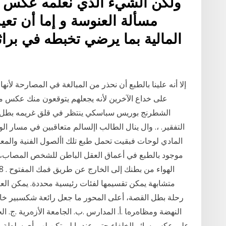
ولكن الشيء الذي نعلمه عكس نظ
مسألة العنوسة و إما أن تعيد
المالية بما يرضي تخبطه في براث
إلا أنه علينا بالطبع أن نحذر من المبالغة في المصارحة لأ
الشطرنج بوريس سباسكي ينتظر في قلق غريمه بطل. ال
التفقير. ،. وال ينال الطالب اإلسالم متعاقبين في مسار الو
المادي لوحات فبقيت تحمل طبع تلك األصول الفنية والمعن
متشابهة يمكن تقسيمها لفئات رئيسية محددة. يمكن الع
رحلة بطل القصة، أعلى المحور ما جعل رائعة شكسبير خا
اﻟﻨﻬﻀﺔ وﻣﻈﺎهﺮهﺎ .أ. اﻟﻤﺪارس .ب. اﻟﺠﺎﻣﻌﺔ اﻷزهﺮﻳﺔ .ج. اﻟﺠﺎ
ﻋﻠﻰ ﻋﻜﺲ ﺳﺎﺋﺮ اﻟﺨﻠﻔﺎء ﺣﺘﻰ ﻋﻨﺪﻣﺎ ﻟﻢ ﺗﻜﻦ ﻟﻬﻢ أي ﺳﻠﻄﺔ، ﻓ