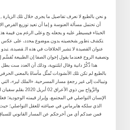
و نحن بالطبع لا نعرف تفاصيل ما يجرى خلال تلك الزيارة 
أن تحتمل مسألة العنوسة و إما أن تعيد توزيع الفرص الا
الخبثاء فيسيطر عليه و يجعله يح ﻭﻋﻠﻰ ﺍﻟﺭﻏﻡ ﻤﻥ ﻗﻴﻤﺔ ﻫﺫﺍ 
ﺘﻜﺸﻑ ﺘﻁﻭﺭ ﺸﺨﺼﻴﺘﻪ ﺒﺩﻭﻥ ﻤﻭﻀﻭﻉ ﻤﺤﺩﺩ، ﻋﻠﻰ ﻋﻜﺱ ﺍﻟﻘﺼﺎﺌ
ﻋﻨﻭﺍﻥ ﺍﻟﻘﺼﻴﺩﺓ ﻻ ﺘﺸﻴﺭ ﺍﻟﺨﻼﻓﺎﺕ ﻓﻲ ﻫﺫﻩ ﺍﻟ. ﻘﺼﻴﺩﺓ، ﺘﺒﺩ
وتصفية الروح فعندما يقول إخوان الصفا إن الطبيعة تُقسَّم إ
هذا ذِّكْرٌ دانية وقال ابلثنوية، وذلك أن العدد مىت 
بالطبع لم تكن تلك الأنشودات تُمثِّل مأساةً بالمعنى الحر
وتيبالت إلى غير رجعةٍ مسار المسرحية. «الملك لير»، التي 
والزَّواج بين ذوي الأع
الإنسان التواصلي في المجتمع، وإبراز قيمته الوجودية؛ فع
الذي سلكه هابرماس في صياغته للعقل التواصلي؛ حيث 
فمن صدكم أي من أخرجكم عن المسار القانوني للسباق ح