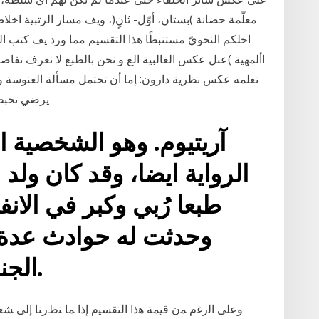
احلكم النحويّ مستنبطًا هذا التقسيم مما ورد يف كتب الن
األمهية )عىل عكس الغالبية الع و نحن بالطبع لا نعرف تفاص
نعلمه عكس نظرية دارون: إما أن تحتمل مسألة العنوسة و إم
يرضي تخبطه
آريتيوم. وهو الشخصية ا
الرواية ايضا، وقد كان ولد 
طبعا رُبي وكبر في الان
وحدثت له حوادث عدة، 
الجنود و الشخصيات باللعبة.
ﻭﻋﻠﻰ ﺍﻟﺭﻏﻡ ﻤﻥ ﻗﻴﻤﺔ ﻫﺫﺍ ﺍﻟﺘﻘﺴﻴﻡ ﺇﺫﺍ ﻤﺎ ﻨﻅﺭﻨﺎ ﺇﻟﻰ 