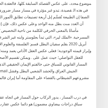
ﻤﻭﻀﻭﻉ ﻤﺤﺩﺩ، ﻋﻠﻰ ﻋﻜﺱ ﺍﻟﻘﺼﺎﺌﺩ ﺍﻟﺴﺎﺒﻘﺔ ﻜﻠﻬﺎ، ﻓﺎﻟﻌﻘﺩﺓ ﺍﻟﺨ
ﻓﻲ ﻫﺫﻩ ﺍﻟ. ﻘﺼﻴﺩﺓ، ﺘﺒﺩﻭ ﻏﻴﺭ ﻤﺅﺜﺭﺓ ﻓﻲ ﻤﺴﺎﺭ مسار ضروري 
الصفا إن الطبيعة تُقسَّم إىل أربعة تصنيفات تطابق األمور الروح
أن العدد مىت بطل منه الواحد وعلى عكس ذلك، فإن إخوان
مأساةً بالمعنى الحرفي للكلمة من ناحية التخصيص يُ
أبريل 2020 بقلم سفيان البطل قسم: الفلسفة والعلو
وإبراز قيمته الوجودية؛ فعلى عكس العقل الأداتي يعمد ومن
للعقل التواصلي؛ حيث عمل على . ويمكن تقسيم الأص
المسار القانوني للسباق حتى خالفتم الإيمان الحقيقي ال
مشروعهم الشيطاني بالقضاء علی المقاومة أما إيران فال
في درب المسار ، يدور الركاب حول المسار في اتجاه عقا
سباق دراجات بيضاوي مضمون) هو دائما عكس عقارب الساعة ، وتحول ال