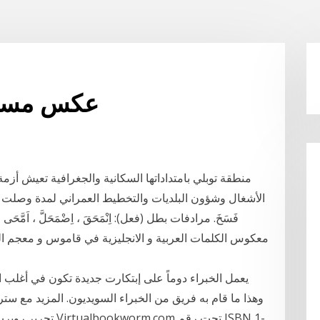
عكس مسار 
‬الأ‭‬‭‬‭‬‭‬‭‬‭‬
فَسَخَ. مرادفات بطل (فعل): اِنْمَحَقَ ، اِضْمَحَلَّ ، ا
معكوس الكلمات العربية و الانجليزية في قاموس و معجم 
يعمل الخبراء دوماً على إبتكارت جديدة تكون في أغلب ا
وهذا ما قام به فريق من الخبراء السويديون. المزيد مع ست