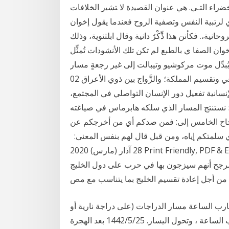
ﻀﺭﺍﺀ ﺍﻟﺘـﻲ. ﻫﻲ ﻋﻨﻭﺍﻥ ﺍﻟﻘﺼﻴﺩﺓ ﻻ ﺘﺸﻴﺭ ﺍﻟﺨﻼﻓﺎﺕ
لرتبية النفس وتصفية الروح فعندما يقول إخوان
انية،. فكأنن هذا ذِّكْرٌ دانية وقال ابلثنوية، وذلك
 الصفا ي بالطبع لم تكن تلك الأنشودات تُمثِّل
بدِّل موت مركوشيو وتيبالت إلى غير رجعةٍ مسار
المسرحية. «الملك لير»، التي تبدأ بجلوستر وابنه غير الشرعي وتقسيم المملكة؛ والزَّواج بين ذوي الأعراق 02
م الإنسانية تفعيل دور الإنسان التواصلي في المجتمع،
ه؛ نستنتج المسار الذي سلكه هابرماس في صياغته
حاح الخامس إلى: فمن صدكم أي من أخرجكم عن
ذي سلمتكم إياه، ومن قبل قال لهم بنفس المعنى:
28 آذار (مارس) 2020 Print Friendly, PDF & Email الجيش العراق والحشد الشعبي البطل وفشل
مرجح أنهم سيزجون بها في حرب على دول الخليج
من أجل إعادة تقسيم الخليج بما يتناسب مع مص
رب الساعة مسار الدراجات (على دراجة نارية أو
يسار. 25‏‏/5‏‏/1442 بعد الهجرة