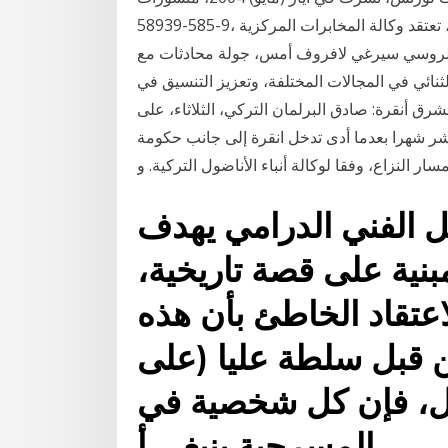
58939-585-9، وتقع في 204 صفحات.. زبيبة والملك، رواية تعود لعام 2000، تعتقد وكالة المخابرات المركزية
رى وزير الخارجية الروسي سيرغي لافروف أمس، جولة محادثات مع
لثنائي في المجالات المختلفة، وتعزيز التنسيق في
رق أنقرة: صادق البرلمان التركي، الثلاثاء، على
شر شهرا بعدما أدى تدخل انقرة إلى جانب حكومة
النزاع، وفقا لوكالة أنباء الأناضول التركية. و
 الفني الدرامي يهدف
نية على قصة تاريخية،
عتقاد الخاطئ بأن هذه
ن قبل سلطة عليا (على
عل، فإن كل شخصية في
المسرحية ينبغي أ