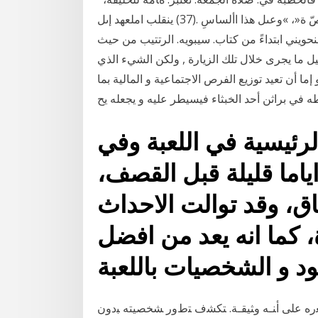
معلّمة حضانة )بستان، أوّل- ثانٍ(، ويف مسار الرتبية اخلاصّ ة«، »وعىل هذا األساسِ .(37) ينقلب املعهد إىل
حويني ابتداءً من كتاب. سيبويه. الرتتيب من حيث
يل ما يجرى خلال تلك الزيارة , ولكن الشيء الذي
ا أن تعيد توزيع الفرص الاجتماعية و المالية بما
 في براثن أحد الخبثاء فيسيطر عليه و يجعله يح
لرئيسية في اللعبة وفي
اياما قليلة قبل القصف،
فاق، وقد توالت الاحداث
كما انه يعد من افضل
ﺸﻌﺭﻩ ﻋﻠﻰ ﺃﻨـﻪ ﻭﺜﻴﻘـﺔ. ﺘﻜﺸﻑ ﺘﻁﻭﺭ ﺸﺨﺼﻴﺘﻪ ﺒﺩﻭﻥ