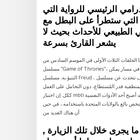
رامي الرئيسي للرواية التي
 التي ستطرأ على البطل مع
ني الطبيعي للأحداث بحيث لا
يشعر القارئ بسرعة
نا الحلقات الثلاث الأولى في الموسم السادس من
مسلسل "Game of Thrones"، فعلى عكس المواسم السابقة، يسير كل شيء هذه المرة في مسار يمكن
التنبؤ به. مسلسل Freud .. مسرحية هزلية بطلها الملل! اليوم سوف نتحدث عن مسلسل Freud من إنتاج
 بمنطقية قدر المُستطاع، دون التحامل على العمل
ككل. إن اختبار mbti هو اختبار لتوضيح الشخصية و هو سهل الاستخدام نسبيًا ، فقد أصبح أحد الأدوات النفسية
شخص بالغ بالولايات المتحدة باستخدامه ، في حين
أن هناك العديد من
ا يجرى خلال تلك الزيارة ,