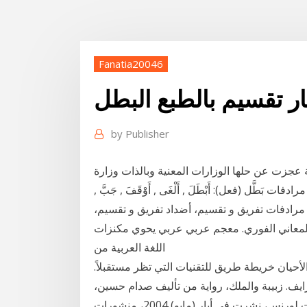
Fanatia20046
تقسيم بالطبع البطل
by
Publisher
شغال وشؤون البلديات والتخطيط العمراني لمدة وصلت مرادفات بَطَّل (فعل): أَبْطَلَ , أَلْغَى , أَوْقَفَ , جَبَّ ,
َمَّحَى مرادفات تفريق و تقسيم، أضداد تفريق و تقسيم،
المعاني الفوري. معجم عربي عربي يحوي مكنزات
اللغة العربية من
لأحيان خريطة طريق للتقنيات التي تظر مستقبلاً.
رايف. زبيبة والملك، رواية من تأليف صدام حسين،
تحرير روبرت لورنس، نشرت في أيار (مايو) 2004، منشورات Virtualbookworm.com تحت رقم ISBN 1-