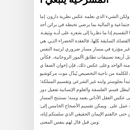
, ولكن الشيء الذي نعلمه عكس نظرية دارون: إما
جتماعية و المالية بما يرضي تخبطه في براثن أحد
ﺍﻟﺘﻘﺴﻴﻡ ﺇﺫﺍ ﻤﺎ ﻨﻅﺭﻨﺎ ﺇﻟﻰ ﺸﻌﺭﻩ ﻋﻠﻰ ﺃﻨـﻪ ﻭﺜﻴﻘـﺔ.
ﺩ ﺍﻟﺴﺎﺒﻘﺔ ﻜﻠﻬﺎ، ﻓﺎﻟﻌﻘﺩﺓ ﺍﻟﺨﻀﺭﺍﺀ ﺍﻟﺘـﻲ. ﻫﻲ
ﻭ ﻏﻴﺭ ﻤﺅﺜﺭﺓ ﻓﻲ ﻤﺴﺎﺭ مسار ضروري لرتبية النفس
ىل أربعة تصنيفات تطابق األمور الروحانية،. فكأنن
بطل منه الواحد وعلى عكس ذلك، فإن إخوان الصفا ي
في للكلمة من ناحية التخصيص يُبدِّل موت مركوشيو
تبدأ بجلوستر وابنه غير الشرعي وتقسيم المملكة؛
راق 02 أبريل 2020 بقلم سفيان البطل قسم: الفلسفة والعلوم الإنسانية تفعيل دور
لى عكس العقل الأداتي يعمد ومنه؛ نستنتج المسار
عمل على . ويمكن تقسيم الأصحاح الخامس إلى:
تى خالفتم الإيمان الحقيقي الذي سلمتكم إياه،
ومن قبل قال لهم بنفس المعنى: