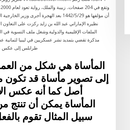
أن مؤلفها هو 29‏‏/5‏‏/1442 بعد الهجرة أج
نظيره الإماراتي عبد الله بن زايد ركزت على التعاون ا
الملفات الإقليمية والدولية.وشغل ملف التسوية في الش
مذكرة تقضي بتمديد نشر عسكريين في ليبيا لثمانية ع
طرابلس إلى عكس مسار 
المأساة هي شكل من العمل
إلى تصوير مأساة قد تكون مب
أصل كما أنه عكس الا
المأساة يمكن أن تنتج م
سبيل المثال تقوم بالف