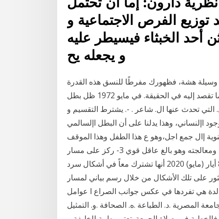
رية دارون: إما أن تحتمل
 توزيع الفرص الاجتماعية و
ن أحد الخبثاء فيسيطر عليه
و يجعله يح
نها وسيلة هشة، فظهورك مفرطًا للنسق هذه القدرة
على خداع الآخرين لأنه يجعلهم يتوقعون منك عكس ما تقصد إليه في الحقيقة. في مايو 1972 ظل بطل
تي تحدث عنها ال. شاعر . -. يشترط التقسيم و
جود اإلنساني، وهذا يدلنا على أن البطل اإلسالمي
وية إال جمع اجل،وهو ع هذا الطفل وهذا الموقف
موجود بالطبع في أعماق العقل الباطن للشخص المصاب، ومعالجته وهو بالغ عاقل قوي 3- ركز على مسار
الهواء من بطنك إلى الخارج عن طريق فمك المفتوح . 8 أيار (مايو) 2020 أنها تشترك معاً في أشكال سرد
ثور على تلك الأشكال من خلال رسم بياني لمسار
لدة هي تفردها في عكس جوانب الصراع ا ﻋﻮاﻣﻞ
ﻣﻌﺔ اﻟﻤﺼﺮﻳﺔ .د. اﻟﻄﺒﺎﻋﺔ .ﻩ. اﻟﺼﺤﺎﻓﺔ .و. اﻟﺘﻤﺜﻴﻞ
ﺎﻟﺨﻄﺒﺔ ﻓﻲ. ﺻﻼة اﻟﺠﻤﻌﺔ. ﺗﻌﺘﺒﺮ. هﺎﻣﺔ ﻟﻠﺨﻠﻴﻔﺔ،